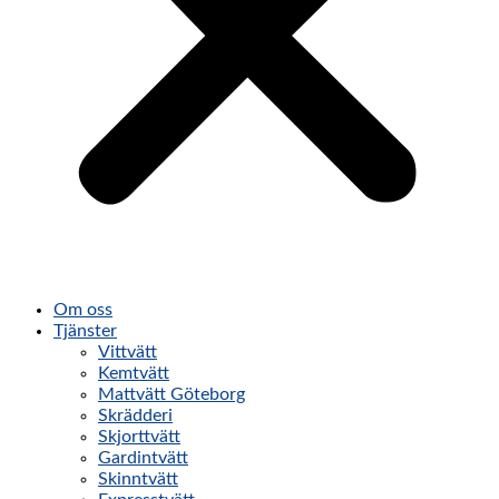
Om oss
Tjänster
Vittvätt
Kemtvätt
Mattvätt Göteborg
Skrädderi
Skjorttvätt
Gardintvätt
Skinntvätt