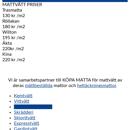
MATTVÄTT PRISER
Trasmatta
130 kr /m2
Röllakan
180 kr /m2
Wilton
195 kr /m2
Äkta
220kr /m2
Kina
220 kr /m2
Vi är samarbetspartner till KÖPA MATTA för mattvätt av
deras
måttbeställda
mattor och
heltäckningsmattor
.
Kemtvätt
Vittvätt
Mattvätt Göteborg
Skrädderi
Skjorttvätt
Expresstvätt
Gardintvätt